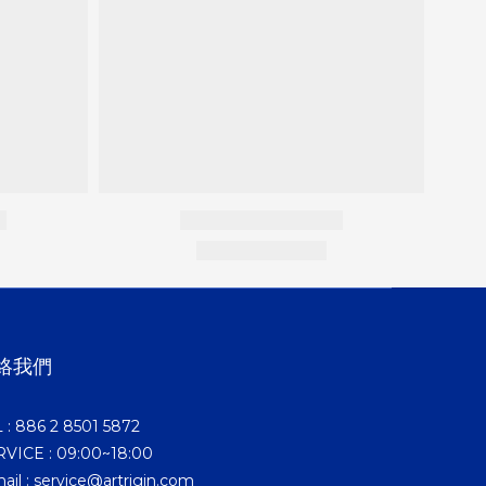
絡我們
 : 886 2 8501 5872
VICE : 09:00~18:00
ail : service@artrigin.com