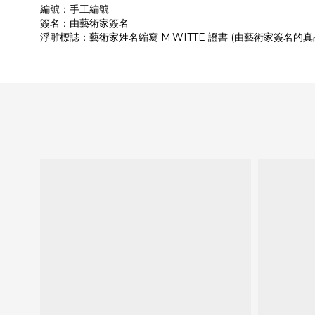
編號：手工編號
簽名：由藝術家簽名
浮雕標誌：藝術家姓名縮寫 M.WITTE 證書 (由藝術家簽名的真