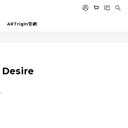
ARTrigin官網
 Desire
，