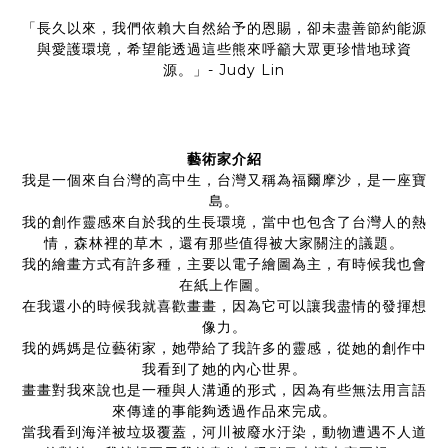
「長久以來，我們依賴大自然給予的恩賜，卻未盡善節約能源
與愛護環境，希望能透過這些熊來呼籲大眾更珍惜地球資
源。」- Judy Lin
藝術家介紹
我是一個來自台灣的高中生，台灣又稱為福爾摩沙，是一座寶
島。
我的創作靈感來自於我的生長環境，當中也包含了台灣人的熱
情，森林裡的草木，還有那些值得被大家關注的議題。
我的繪畫方式有許多種，主要以電子繪圖為主，有時候我也會
在紙上作圖。
在我還小的時候我就喜歡畫畫，因為它可以讓我盡情的發揮想
像力。
我的媽媽是位藝術家，她帶給了我許多的靈感，從她的創作中
我看到了她的內心世界。
畫畫對我來說也是一種與人溝通的形式，因為有些無法用言語
來傳達的事能夠透過作品來完成。
當我看到海洋被垃圾覆蓋，河川被廢水汙染，動物遭遇不人道