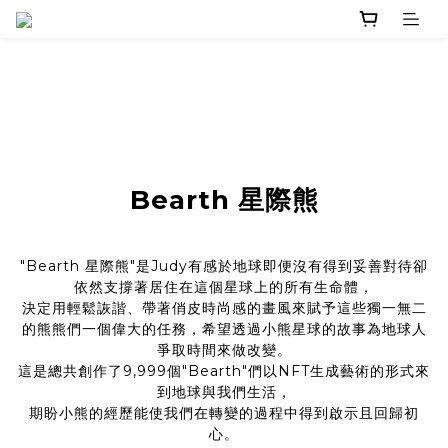
Bearth 星際熊
"Bearth 星際熊"是Judy有感於地球即便沒有得到妥善對待卻
依然支撐著居住在這個星球上的所有生命體，
決定用輕鬆詼諧、帶著俏皮時尚感的畫風來賦予這些獨一無二
的熊熊們一個偉大的任務，希望透過小熊星球的故事為地球人
爭取時間來做改變。
這是總共創作了9,999個"Bearth"們以NFT生成藝術的形式來
到地球與我們生活，
期盼小熊的經歷能使我們在轉變的過程中得到啟示且回歸初
心。