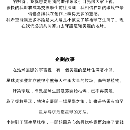
的對待，我就想要用我的畫作來吸引目光讓大家正視。
很快的我即將成為交換學生前往法國，我相信在新的環境中學
習也會讓我在創作上獲得更多的靈感。
我希望能讓更多不論是大人還是小孩去了解地球它生病了。現
在我們必須共同努力去守護這顆美麗的地球。
企劃故事
在浩瀚無際的宇宙裡，有一個美麗的星球住滿著小熊。
星球資源豐富亦使得小熊每天生產大量的垃圾、傷害動植物、
汙染環境，導致星球生態沒落開始枯竭，已不再美麗。
為了拯救星球，牠決定展開一場星際之旅，計畫是搭乘火箭至
星系尋求治癒星球的方法。
小熊到了陌生星球後，一開始因為心急尋找答案而忽略了實踐