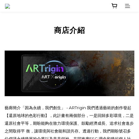
商店介紹
- ARTrigin
藝廊簡介「因為永續，我們創生」
我們透過藝術的創作發起
【還原地球的色彩行動】，此計畫有兩個部分，一是回歸多彩環境，二是
還原社會平等，期盼能夠在致力環境保護、鼓勵經濟成長、追求社會進步
之間取得平 衡，讓環境與社會能和諧共存。透過行動，我們期盼號召多
ESG
位倡議永續發展的企業以及意見領袖，共同推廣
理念和發起個人社