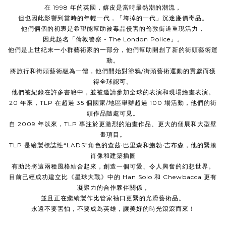
在 1998 年的英國，嬉皮是當時最熱潮的潮流，
但也因此影響到當時的年輕一代，「垮掉的一代」沉迷廉價毒品。
他們倆個的初衷是希望能幫助被毒品侵害的倫敦街道重現活力，
因此起名「倫敦警察 - The London Police」。
他們是上世紀末一小群藝術家的一部分，他們幫助開創了新的街頭藝術運
動。
將旅行和街頭藝術融為一體，他們開始對塗鴉/街頭藝術運動的貢獻而獲
得全球認可。
他們被紀錄在許多書籍中，並被邀請參加全球的表演和現場繪畫表演。
20 年來，TLP 在超過 35 個國家/地區舉辦超過 100 場活動，
他們的街
頭作品隨處可見。
自 2009 年以來，TLP 專注於更激烈的油畫作品、更大的個展和大型壁
畫項目。
TLP 是繪製標誌性“LADS”角色的查茲·巴里森和鮑勃·吉布森，他的緊湊
肖像和建築插圖
有助於將這兩種風格結合起來，創造一個可愛、令人興奮的幻想世界。
目前已經成功建立比《星球大戰》中的 Han Solo 和 Chewbacca 更有
凝聚力的合作夥伴關係，
並且正在繼續製作比管家袖口更緊的光滑藝術品。
永遠不要害怕，不要成為英雄，讓美好的時光滾滾而來！